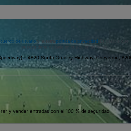
acuerdo de usuario
y nuestra
política de privacidad
. Es posible que
puedes darte de baja en cualquier momento.
 Speedway)
-
4820 South Greeley Highway, Cheyenne, 820
ar y vender entradas con el 100 % de seguridad.