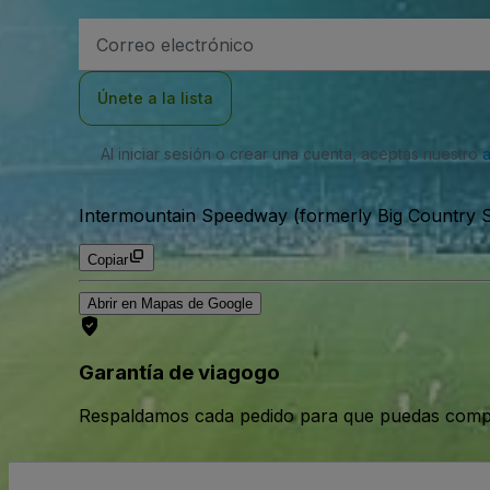
Dirección
de
correo
electrónico
Únete a la lista
Al iniciar sesión o crear una cuenta, aceptas nuestro
Intermountain Speedway (formerly Big Country
Copiar
Abrir en Mapas de Google
Garantía de viagogo
Respaldamos cada pedido para que puedas compr