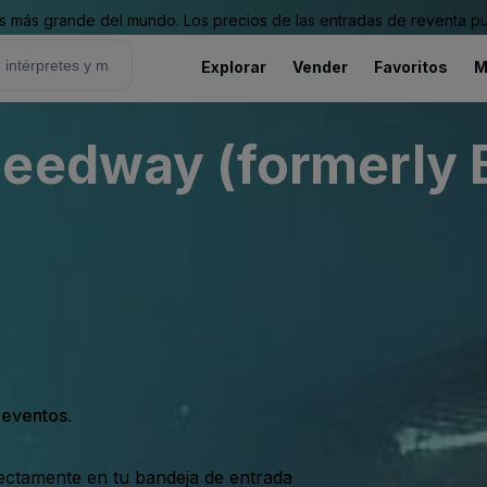
 más grande del mundo. Los precios de las entradas de reventa pu
Explorar
Vender
Favoritos
M
peedway (formerly 
s eventos.
rectamente en tu bandeja de entrada