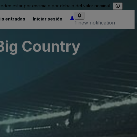
eden estar por encima o por debajo del valor nominal.
is entradas
Iniciar sesión
1 new notification
Big Country