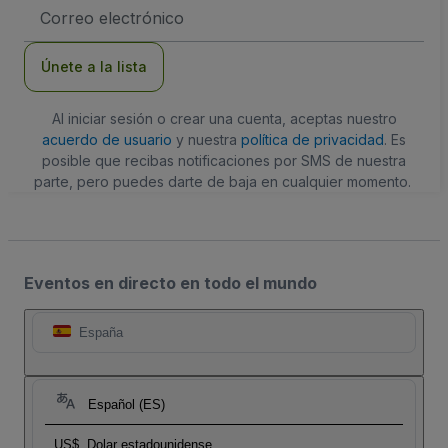
Dirección
de
correo
electrónico
Únete a la lista
Al iniciar sesión o crear una cuenta, aceptas nuestro
acuerdo de usuario
y nuestra
política de privacidad
. Es
posible que recibas notificaciones por SMS de nuestra
parte, pero puedes darte de baja en cualquier momento.
Eventos en directo en todo el mundo
España
Español (ES)
US$
Dolar estadounidense