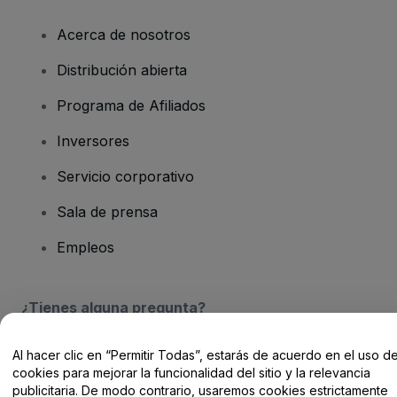
Acerca de nosotros
Distribución abierta
Programa de Afiliados
Inversores
Servicio corporativo
Sala de prensa
Empleos
¿Tienes alguna pregunta?
Centro de Ayuda / Contacto
Al hacer clic en “Permitir Todas”, estarás de acuerdo en el uso d
cookies para mejorar la funcionalidad del sitio y la relevancia
publicitaria. De modo contrario, usaremos cookies estrictamente