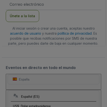
Dirección
de
correo
electrónico
Únete a la lista
Al iniciar sesión o crear una cuenta, aceptas nuestro
acuerdo de usuario
y nuestra
política de privacidad
. Es
posible que recibas notificaciones por SMS de nuestra
parte, pero puedes darte de baja en cualquier momento.
Eventos en directo en todo el mundo
España
Español (ES)
US$
Dolar estadounidense