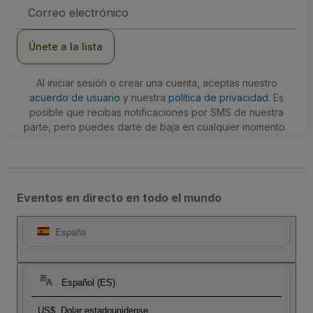
Dirección
de
correo
electrónico
Únete a la lista
Al iniciar sesión o crear una cuenta, aceptas nuestro
acuerdo de usuario
y nuestra
política de privacidad
. Es
posible que recibas notificaciones por SMS de nuestra
parte, pero puedes darte de baja en cualquier momento.
Eventos en directo en todo el mundo
España
Español (ES)
US$
Dolar estadounidense