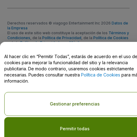
Derechos reservados © viagogo Entertainment Inc 2026
Datos de
la Empresa
El uso de este sitio web constituye la aceptación de los
Términos y
Condiciones
, de la
Política de Privacidad
, de la
Política de Cookies
y de la
Política de Privacidad para Móviles
No compartir mi información personal ni tus opciones de
privacidad
Al hacer clic en “Permitir Todas”, estarás de acuerdo en el uso d
cookies para mejorar la funcionalidad del sitio y la relevancia
publicitaria. De modo contrario, usaremos cookies estrictamente
necesarias. Puedes consultar nuestra
Política de Cookies
para m
información.
Gestionar preferencias
Permitir todas