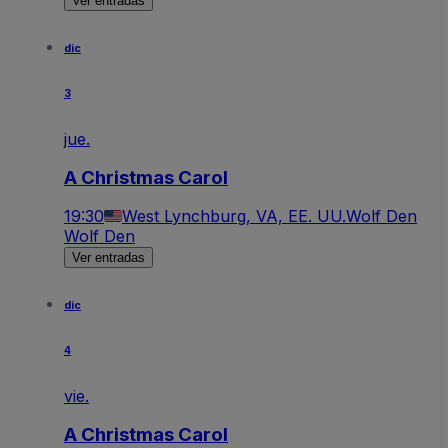
Ver entradas
dic
3
jue.
A Christmas Carol
19:30
West Lynchburg, VA, EE. UU.
Wolf Den
Wolf Den
Ver entradas
dic
4
vie.
A Christmas Carol