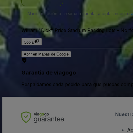
Al iniciar sesión o crear una cuenta, aceptas nuestro
William "Dick" Price Stadium Parking Lots
-
Norfo
Copiar
Abrir en Mapas de Google
Garantía de viagogo
Respaldamos cada pedido para que puedas compr
Nuestr
Ac