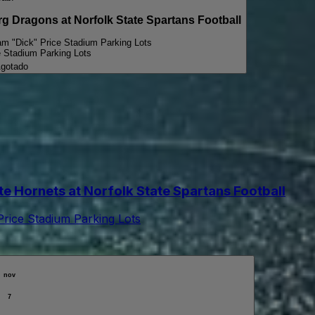
Dragons at Norfolk State Spartans Football
iam "Dick" Price Stadium Parking Lots
e Stadium Parking Lots
gotado
 Hornets at Norfolk State Spartans Football
Price Stadium Parking Lots
nov
7