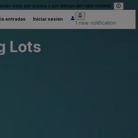
eden estar por encima o por debajo del valor nominal.
is entradas
Iniciar sesión
1 new notification
g Lots