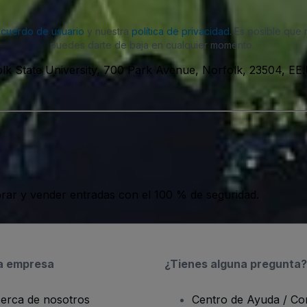
acuerdo de usuario
y nuestra
política de privacidad
. Es posible que
puedes darte de baja en cualquier momento.
lk State University, 700 Park Avenue, Norfolk, 23504, EE
ar y vender entradas con el 100 % de seguridad.
a empresa
¿Tienes alguna pregunta?
erca de nosotros
Centro de Ayuda / Co