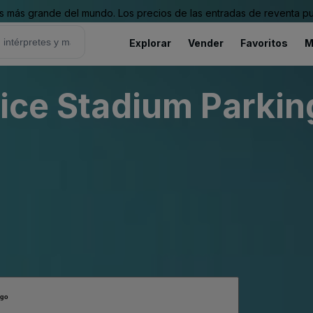
 más grande del mundo. Los precios de las entradas de reventa pu
Explorar
Vender
Favoritos
M
rice Stadium Parkin
ago