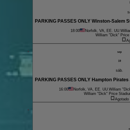
s
PARKING PASSES ONLY Winston-Salem State
18:00
Norfolk, VA, EE. UU.
Willi
William "Dick" Pric
A
sep
19
sáb.
PARKING PASSES ONLY Hampton Pirates at 
16:00
Norfolk, VA, EE. UU.
William "Dic
William "Dick" Price Stadi
Agotado