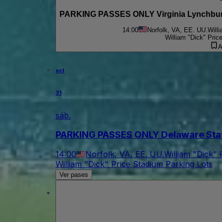
PARKING PASSES ONLY Virginia Lynchburg 
14:00
Norfolk, VA, EE. UU.
Will
William "Dick" Pric
A
oct
31
sáb.
PARKING PASSES ONLY Delaware State
14:00
Norfolk, VA, EE. UU.
William "Dick" 
William "Dick" Price Stadium Parking Lots
Ver pases