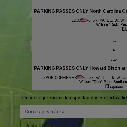
PARKING PASSES ONLY North Carolina Centr
12:00
Norfolk, VA, EE. UU.
Wil
William "Dick" Pri
nov
21
sáb.
PARKING PASSES ONLY Howard Bison at No
POR CONFIRMAR
Norfolk, VA, EE. UU.
Willia
William "Dick" Price Stadium
Agotado
Recibe sugerencias de espectáculos y ofertas di
Dirección
de
correo
electrónico
Únete a la lista