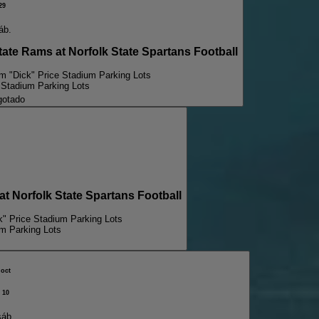
29
áb.
 Rams at Norfolk State Spartans Football
am "Dick" Price Stadium Parking Lots
e Stadium Parking Lots
gotado
Norfolk State Spartans Football
k" Price Stadium Parking Lots
um Parking Lots
oct
10
sáb.