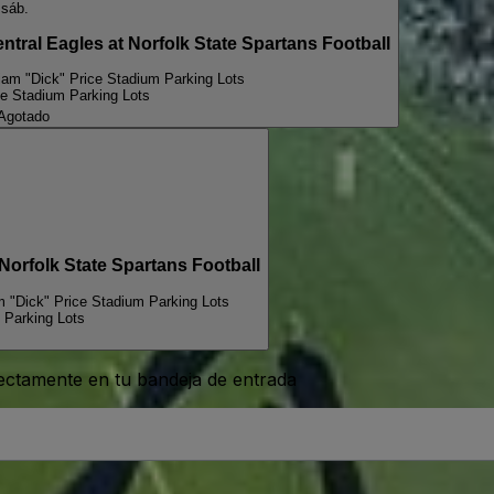
sáb.
al Eagles at Norfolk State Spartans Football
liam "Dick" Price Stadium Parking Lots
ce Stadium Parking Lots
Agotado
rfolk State Spartans Football
m "Dick" Price Stadium Parking Lots
 Parking Lots
rectamente en tu bandeja de entrada