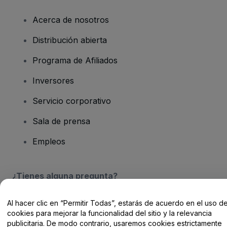
Acerca de nosotros
Distribución abierta
Programa de Afiliados
Inversores
Servicio corporativo
Sala de prensa
Empleos
¿Tienes alguna pregunta?
Centro de Ayuda / Contacto
Al hacer clic en “Permitir Todas”, estarás de acuerdo en el uso d
cookies para mejorar la funcionalidad del sitio y la relevancia
publicitaria. De modo contrario, usaremos cookies estrictamente