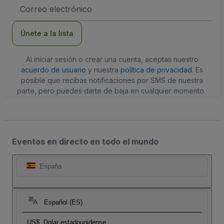
Dirección
de
correo
electrónico
Únete a la lista
Al iniciar sesión o crear una cuenta, aceptas nuestro
acuerdo de usuario
y nuestra
política de privacidad
. Es
posible que recibas notificaciones por SMS de nuestra
parte, pero puedes darte de baja en cualquier momento.
Eventos en directo en todo el mundo
España
Español (ES)
US$
Dolar estadounidense