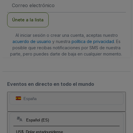
Dirección
de
correo
electrónico
Únete a la lista
Al iniciar sesión o crear una cuenta, aceptas nuestro
acuerdo de usuario
y nuestra
política de privacidad
. Es
posible que recibas notificaciones por SMS de nuestra
parte, pero puedes darte de baja en cualquier momento.
Eventos en directo en todo el mundo
España
Español (ES)
US$
Dolar estadounidense