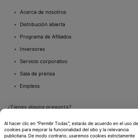
Acerca de nosotros
Distribución abierta
Programa de Afiliados
Inversores
Servicio corporativo
Sala de prensa
Empleos
¿Tienes alguna pregunta?
Centro de Ayuda / Contacto
Al hacer clic en “Permitir Todas”, estarás de acuerdo en el uso d
cookies para mejorar la funcionalidad del sitio y la relevancia
publicitaria. De modo contrario, usaremos cookies estrictamente