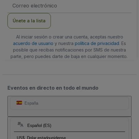
Dirección
de
correo
electrónico
Únete a la lista
Al iniciar sesión o crear una cuenta, aceptas nuestro
acuerdo de usuario
y nuestra
política de privacidad
. Es
posible que recibas notificaciones por SMS de nuestra
parte, pero puedes darte de baja en cualquier momento.
Eventos en directo en todo el mundo
España
Español (ES)
US$
Dolar estadounidense