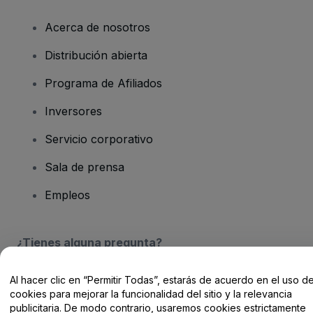
Acerca de nosotros
Distribución abierta
Programa de Afiliados
Inversores
Servicio corporativo
Sala de prensa
Empleos
¿Tienes alguna pregunta?
Centro de Ayuda / Contacto
Al hacer clic en “Permitir Todas”, estarás de acuerdo en el uso d
cookies para mejorar la funcionalidad del sitio y la relevancia
publicitaria. De modo contrario, usaremos cookies estrictamente