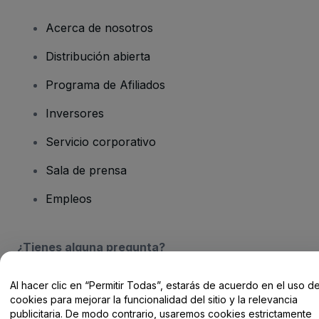
Acerca de nosotros
Distribución abierta
Programa de Afiliados
Inversores
Servicio corporativo
Sala de prensa
Empleos
¿Tienes alguna pregunta?
Centro de Ayuda / Contacto
Al hacer clic en “Permitir Todas”, estarás de acuerdo en el uso d
cookies para mejorar la funcionalidad del sitio y la relevancia
publicitaria. De modo contrario, usaremos cookies estrictamente