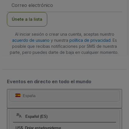
Dirección
de
correo
electrónico
Únete a la lista
Al iniciar sesión o crear una cuenta, aceptas nuestro
acuerdo de usuario
y nuestra
política de privacidad
. Es
posible que recibas notificaciones por SMS de nuestra
parte, pero puedes darte de baja en cualquier momento.
Eventos en directo en todo el mundo
España
Español (ES)
US$
Dolar estadounidense