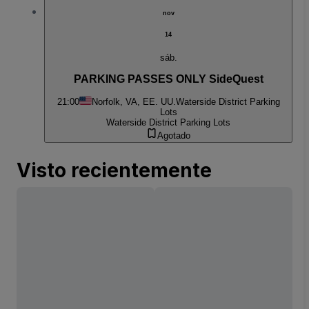
nov
14
sáb.
PARKING PASSES ONLY SideQuest
21:00
Norfolk, VA, EE. UU.
Waterside District Parking
Lots
Waterside District Parking Lots
Agotado
Visto recientemente