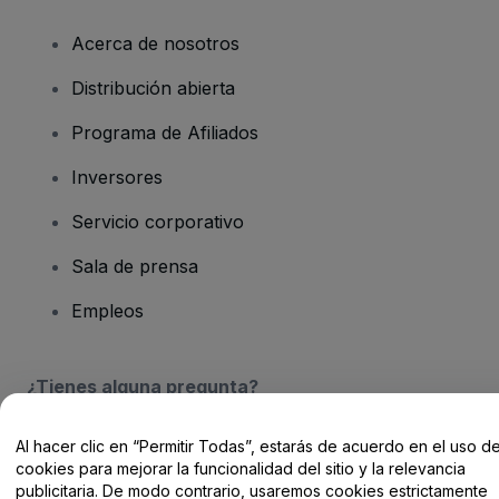
Acerca de nosotros
Distribución abierta
Programa de Afiliados
Inversores
Servicio corporativo
Sala de prensa
Empleos
¿Tienes alguna pregunta?
Centro de Ayuda / Contacto
Al hacer clic en “Permitir Todas”, estarás de acuerdo en el uso d
cookies para mejorar la funcionalidad del sitio y la relevancia
publicitaria. De modo contrario, usaremos cookies estrictamente