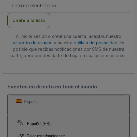
Dirección
de
correo
electrónico
Únete a la lista
Al iniciar sesión o crear una cuenta, aceptas nuestro
acuerdo de usuario
y nuestra
política de privacidad
. Es
posible que recibas notificaciones por SMS de nuestra
parte, pero puedes darte de baja en cualquier momento.
Eventos en directo en todo el mundo
España
Español (ES)
US$
Dolar estadounidense