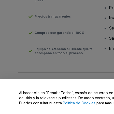
clase
Pr
Precios transparentes
In
Se
Compras con garantía al 100%
Sa
Em
Equipo de Atención al Cliente que te
acompaña en todo el proceso
Derechos reservados © viagogo Entertainment Inc 2026
Datos
El uso de este sitio web constituye la aceptación de los
Términ
Al hacer clic en “Permitir Todas”, estarás de acuerdo en
Do Not Share My Personal Information/Your Privacy Choices
del sitio y la relevancia publicitaria. De modo contrario
Puedes consultar nuestra
Política de Cookies
para más i