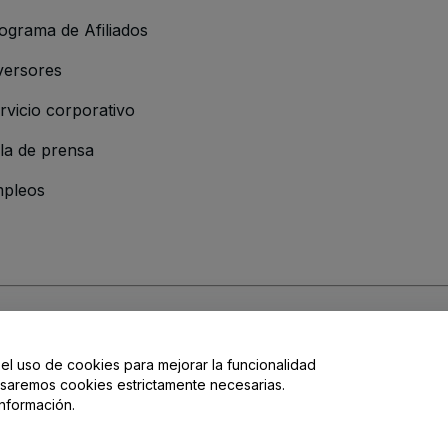
ograma de Afiliados
versores
rvicio corporativo
la de prensa
pleos
 de la Empresa
os y Condiciones
, de la
Política de Privacidad
, de la
Política de Cookies
y de
 el uso de cookies para mejorar la funcionalidad
, usaremos cookies estrictamente necesarias.
nformación.