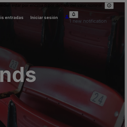
eden estar por encima o por debajo del valor nominal.
is entradas
Iniciar sesión
1 new notification
unds