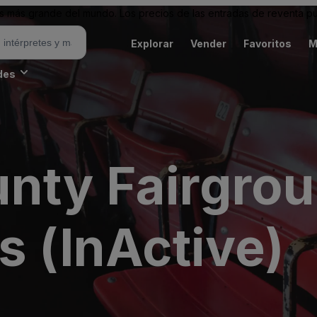
 más grande del mundo. Los precios de las entradas de reventa pu
Explorar
Vender
Favoritos
M
des
nty Fairgro
s (InActive)