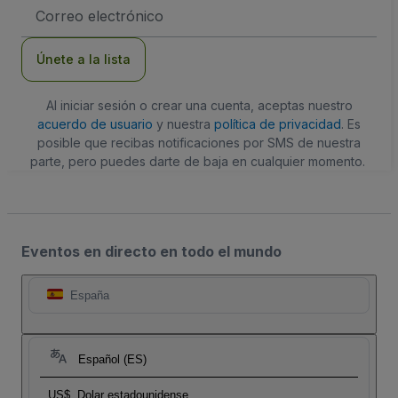
Dirección
de
correo
electrónico
Únete a la lista
Al iniciar sesión o crear una cuenta, aceptas nuestro
acuerdo de usuario
y nuestra
política de privacidad
. Es
posible que recibas notificaciones por SMS de nuestra
parte, pero puedes darte de baja en cualquier momento.
Eventos en directo en todo el mundo
España
Español (ES)
US$
Dolar estadounidense