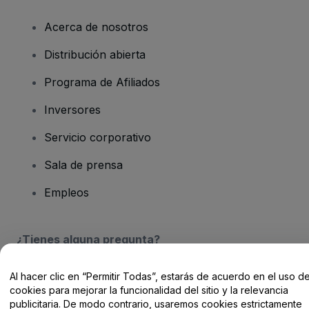
Acerca de nosotros
Distribución abierta
Programa de Afiliados
Inversores
Servicio corporativo
Sala de prensa
Empleos
¿Tienes alguna pregunta?
Centro de Ayuda / Contacto
Al hacer clic en “Permitir Todas”, estarás de acuerdo en el uso d
cookies para mejorar la funcionalidad del sitio y la relevancia
publicitaria. De modo contrario, usaremos cookies estrictamente