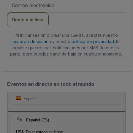
Dirección
de
correo
electrónico
Únete a la lista
Al iniciar sesión o crear una cuenta, aceptas nuestro
acuerdo de usuario
y nuestra
política de privacidad
. Es
posible que recibas notificaciones por SMS de nuestra
parte, pero puedes darte de baja en cualquier momento.
Eventos en directo en todo el mundo
España
Español (ES)
US$
Dolar estadounidense