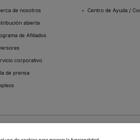
erca de nosotros
Centro de Ayuda / Co
stribución abierta
ograma de Afiliados
versores
rvicio corporativo
la de prensa
pleos
 de la Empresa
os y Condiciones
, de la
Política de Privacidad
, de la
Política de Cookies
y de
 el uso de cookies para mejorar la funcionalidad