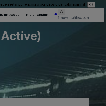
eden estar por encima o por debajo del valor nominal.
is entradas
Iniciar sesión
1 new notification
Active)