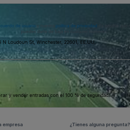
acuerdo de usuario
y nuestra
política de privacidad
. Es posible que
puedes darte de baja en cualquier momento.
6 N Loudoun St, Winchester, 22601, EE.UU.
ar y vender entradas con el 100 % de seguridad.
a empresa
¿Tienes alguna pregunta?