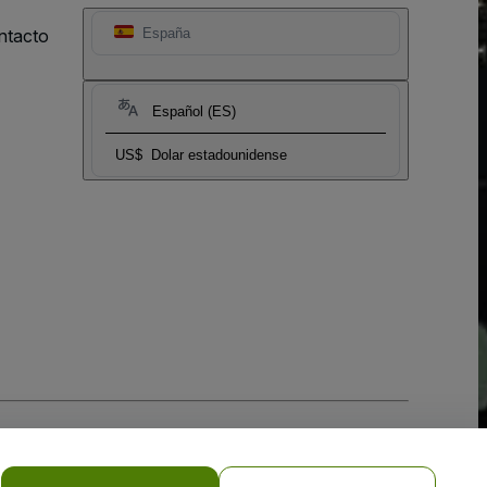
ntacto
España
Español (ES)
US$
Dolar estadounidense
 la
Política de Privacidad para Móviles