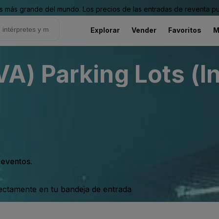
 más grande del mundo. Los precios de las entradas de reventa pu
Explorar
Vender
Favoritos
M
) Parking Lots (In
s eventos.
rectamente en tu bandeja de entrada