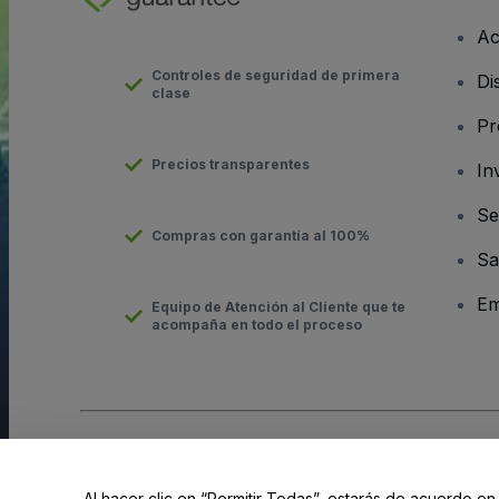
Ac
Controles de seguridad de primera
Di
clase
Pr
Precios transparentes
In
Se
Compras con garantía al 100%
Sa
Em
Equipo de Atención al Cliente que te
acompaña en todo el proceso
Derechos reservados © viagogo Entertainment Inc 2026
Datos
El uso de este sitio web constituye la aceptación de los
Términ
Al hacer clic en “Permitir Todas”, estarás de acuerdo en