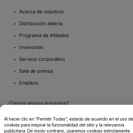
Acerca de nosotros
Distribución abierta
Programa de Afiliados
Inversores
Servicio corporativo
Sala de prensa
Empleos
¿Tienes alguna pregunta?
Centro de Ayuda / Contacto
Al hacer clic en “Permitir Todas”, estarás de acuerdo en el uso d
cookies para mejorar la funcionalidad del sitio y la relevancia
publicitaria. De modo contrario, usaremos cookies estrictamente