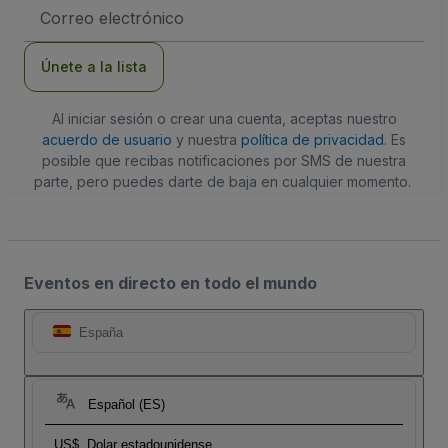
Dirección
de
correo
electrónico
Únete a la lista
Al iniciar sesión o crear una cuenta, aceptas nuestro
acuerdo de usuario
y nuestra
política de privacidad
. Es
posible que recibas notificaciones por SMS de nuestra
parte, pero puedes darte de baja en cualquier momento.
Eventos en directo en todo el mundo
España
Español (ES)
US$
Dolar estadounidense