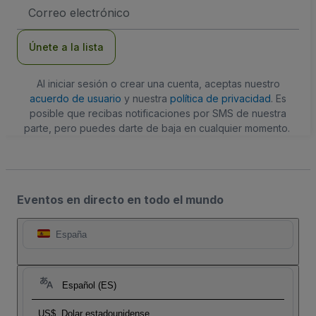
Dirección
de
correo
electrónico
Únete a la lista
Al iniciar sesión o crear una cuenta, aceptas nuestro
acuerdo de usuario
y nuestra
política de privacidad
. Es
posible que recibas notificaciones por SMS de nuestra
parte, pero puedes darte de baja en cualquier momento.
Eventos en directo en todo el mundo
España
Español (ES)
US$
Dolar estadounidense