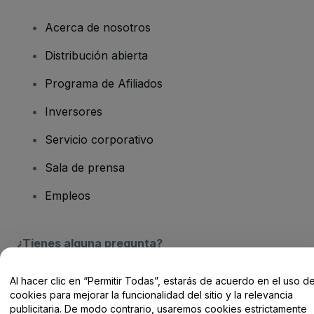
Acerca de nosotros
Distribución abierta
Programa de Afiliados
Inversores
Servicio corporativo
Sala de prensa
Empleos
¿Tienes alguna pregunta?
Centro de Ayuda / Contacto
Al hacer clic en “Permitir Todas”, estarás de acuerdo en el uso d
cookies para mejorar la funcionalidad del sitio y la relevancia
publicitaria. De modo contrario, usaremos cookies estrictamente