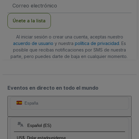
Dirección
de
correo
electrónico
Únete a la lista
Al iniciar sesión o crear una cuenta, aceptas nuestro
acuerdo de usuario
y nuestra
política de privacidad
. Es
posible que recibas notificaciones por SMS de nuestra
parte, pero puedes darte de baja en cualquier momento.
Eventos en directo en todo el mundo
España
Español (ES)
US$
Dolar estadounidense