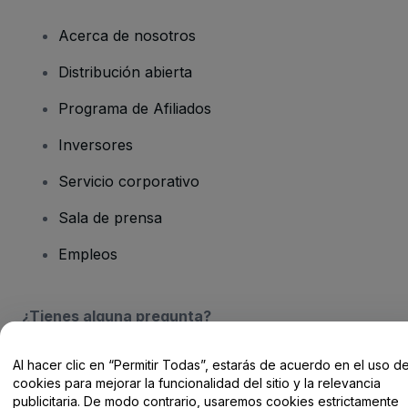
Acerca de nosotros
Distribución abierta
Programa de Afiliados
Inversores
Servicio corporativo
Sala de prensa
Empleos
¿Tienes alguna pregunta?
Centro de Ayuda / Contacto
Al hacer clic en “Permitir Todas”, estarás de acuerdo en el uso d
cookies para mejorar la funcionalidad del sitio y la relevancia
publicitaria. De modo contrario, usaremos cookies estrictamente