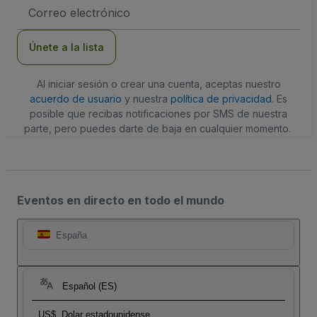
Dirección
de
correo
electrónico
Únete a la lista
Al iniciar sesión o crear una cuenta, aceptas nuestro
acuerdo de usuario
y nuestra
política de privacidad
. Es
posible que recibas notificaciones por SMS de nuestra
parte, pero puedes darte de baja en cualquier momento.
Eventos en directo en todo el mundo
España
Español (ES)
US$
Dolar estadounidense