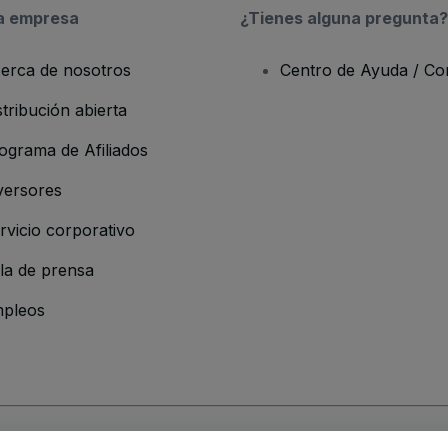
a empresa
¿Tienes alguna pregunta?
erca de nosotros
Centro de Ayuda / Co
stribución abierta
ograma de Afiliados
versores
rvicio corporativo
la de prensa
pleos