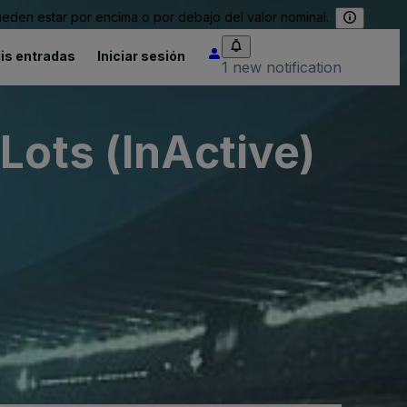
eden estar por encima o por debajo del valor nominal.
is entradas
Iniciar sesión
1 new notification
Lots (InActive)