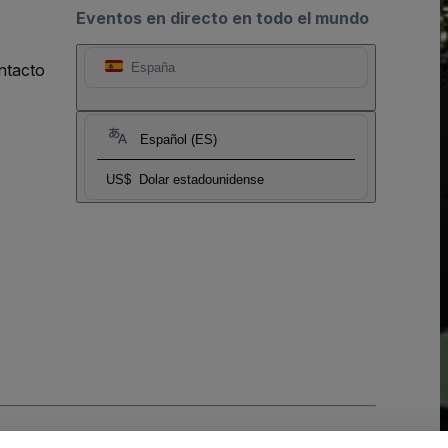
Eventos en directo en todo el mundo
ntacto
España
Español (ES)
US$
Dolar estadounidense