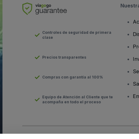
Nuestr
Ac
Controles de seguridad de primera
Di
clase
Pr
Precios transparentes
In
Se
Compras con garantía al 100%
Sa
Em
Equipo de Atención al Cliente que te
acompaña en todo el proceso