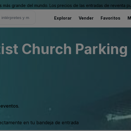
 más grande del mundo. Los precios de las entradas de reventa pu
Explorar
Vender
Favoritos
M
ist Church Parking 
s eventos.
rectamente en tu bandeja de entrada