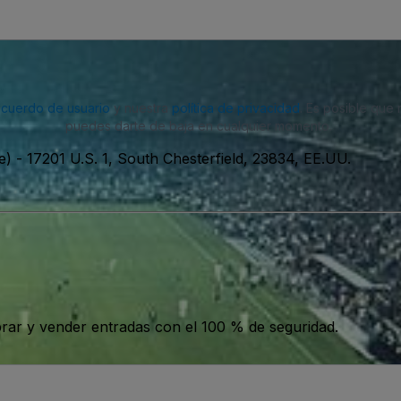
acuerdo de usuario
y nuestra
política de privacidad
. Es posible que
puedes darte de baja en cualquier momento.
e)
-
17201 U.S. 1, South Chesterfield, 23834, EE.UU.
ar y vender entradas con el 100 % de seguridad.