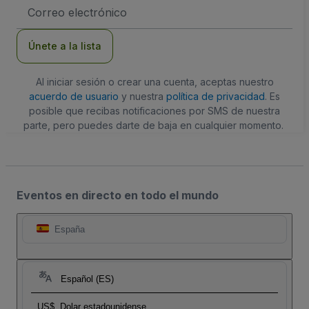
Dirección
de
correo
electrónico
Únete a la lista
Al iniciar sesión o crear una cuenta, aceptas nuestro
acuerdo de usuario
y nuestra
política de privacidad
. Es
posible que recibas notificaciones por SMS de nuestra
parte, pero puedes darte de baja en cualquier momento.
Eventos en directo en todo el mundo
España
Español (ES)
US$
Dolar estadounidense