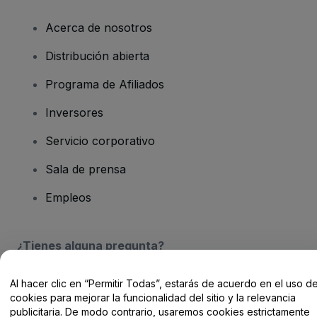
Acerca de nosotros
Distribución abierta
Programa de Afiliados
Inversores
Servicio corporativo
Sala de prensa
Empleos
¿Tienes alguna pregunta?
Centro de Ayuda / Contacto
Al hacer clic en “Permitir Todas”, estarás de acuerdo en el uso d
cookies para mejorar la funcionalidad del sitio y la relevancia
publicitaria. De modo contrario, usaremos cookies estrictamente