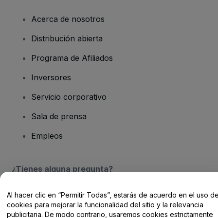
Acerca de nosotros
Distribución abierta
Programa de Afiliados
Inversores
Servicio corporativo
Sala de prensa
Empleos
¿Tienes alguna pregunta?
Centro de Ayuda / Contacto
Al hacer clic en “Permitir Todas”, estarás de acuerdo en el uso d
cookies para mejorar la funcionalidad del sitio y la relevancia
publicitaria. De modo contrario, usaremos cookies estrictamente