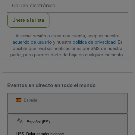
Dirección
de
correo
electrónico
Únete a la lista
Al iniciar sesión o crear una cuenta, aceptas nuestro
acuerdo de usuario
y nuestra
política de privacidad
. Es
posible que recibas notificaciones por SMS de nuestra
parte, pero puedes darte de baja en cualquier momento.
Eventos en directo en todo el mundo
España
Español (ES)
US$
Dolar estadounidense