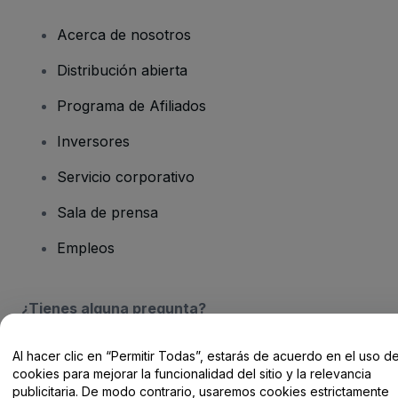
Acerca de nosotros
Distribución abierta
Programa de Afiliados
Inversores
Servicio corporativo
Sala de prensa
Empleos
¿Tienes alguna pregunta?
Centro de Ayuda / Contacto
Al hacer clic en “Permitir Todas”, estarás de acuerdo en el uso d
cookies para mejorar la funcionalidad del sitio y la relevancia
publicitaria. De modo contrario, usaremos cookies estrictamente