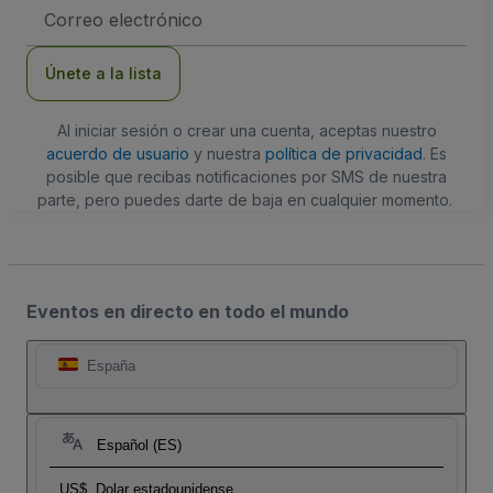
Dirección
de
correo
electrónico
Únete a la lista
Al iniciar sesión o crear una cuenta, aceptas nuestro
acuerdo de usuario
y nuestra
política de privacidad
. Es
posible que recibas notificaciones por SMS de nuestra
parte, pero puedes darte de baja en cualquier momento.
Eventos en directo en todo el mundo
España
Español (ES)
US$
Dolar estadounidense