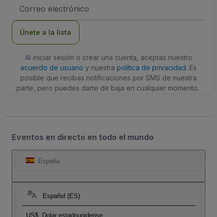
Dirección
de
correo
electrónico
Únete a la lista
Al iniciar sesión o crear una cuenta, aceptas nuestro
acuerdo de usuario
y nuestra
política de privacidad
. Es
posible que recibas notificaciones por SMS de nuestra
parte, pero puedes darte de baja en cualquier momento.
Eventos en directo en todo el mundo
España
Español (ES)
US$
Dolar estadounidense