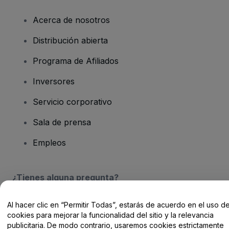
Acerca de nosotros
Distribución abierta
Programa de Afiliados
Inversores
Servicio corporativo
Sala de prensa
Empleos
¿Tienes alguna pregunta?
Centro de Ayuda / Contacto
Al hacer clic en “Permitir Todas”, estarás de acuerdo en el uso d
cookies para mejorar la funcionalidad del sitio y la relevancia
publicitaria. De modo contrario, usaremos cookies estrictamente