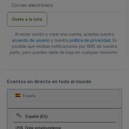
Dirección
de
correo
electrónico
Únete a la lista
Al iniciar sesión o crear una cuenta, aceptas nuestro
acuerdo de usuario
y nuestra
política de privacidad
. Es
posible que recibas notificaciones por SMS de nuestra
parte, pero puedes darte de baja en cualquier momento.
Eventos en directo en todo el mundo
España
Español (ES)
US$
Dolar estadounidense