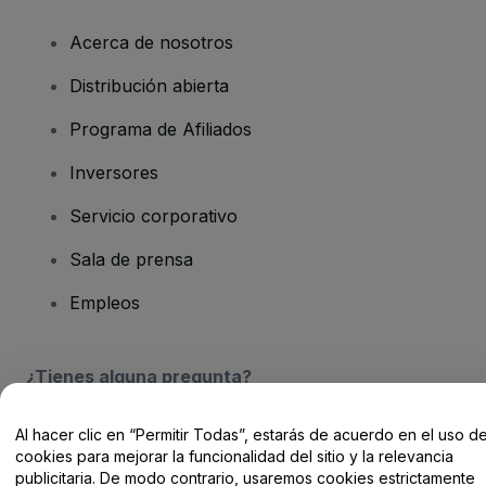
Acerca de nosotros
Distribución abierta
Programa de Afiliados
Inversores
Servicio corporativo
Sala de prensa
Empleos
¿Tienes alguna pregunta?
Centro de Ayuda / Contacto
Al hacer clic en “Permitir Todas”, estarás de acuerdo en el uso d
cookies para mejorar la funcionalidad del sitio y la relevancia
publicitaria. De modo contrario, usaremos cookies estrictamente