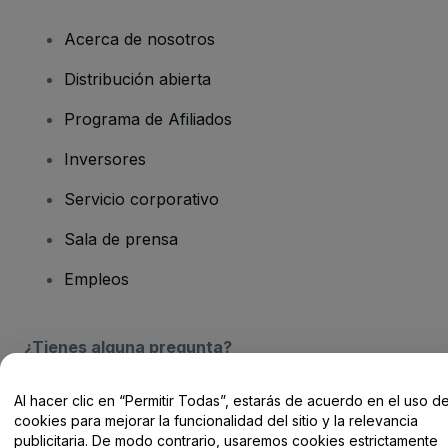
Acerca de nosotros
Distribución abierta
Programa de Afiliados
Inversores
Servicio corporativo
Sala de prensa
Empleos
¿Tienes alguna pregunta?
Centro de Ayuda / Contacto
Al hacer clic en “Permitir Todas”, estarás de acuerdo en el uso d
cookies para mejorar la funcionalidad del sitio y la relevancia
publicitaria. De modo contrario, usaremos cookies estrictamente