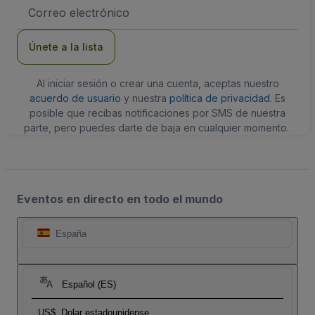
Dirección
de
correo
electrónico
Únete a la lista
Al iniciar sesión o crear una cuenta, aceptas nuestro
acuerdo de usuario
y nuestra
política de privacidad
. Es
posible que recibas notificaciones por SMS de nuestra
parte, pero puedes darte de baja en cualquier momento.
Eventos en directo en todo el mundo
España
Español (ES)
US$
Dolar estadounidense