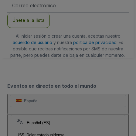
Dirección
de
correo
electrónico
Únete a la lista
Al iniciar sesión o crear una cuenta, aceptas nuestro
acuerdo de usuario
y nuestra
política de privacidad
. Es
posible que recibas notificaciones por SMS de nuestra
parte, pero puedes darte de baja en cualquier momento.
Eventos en directo en todo el mundo
España
Español (ES)
US$
Dolar estadounidense