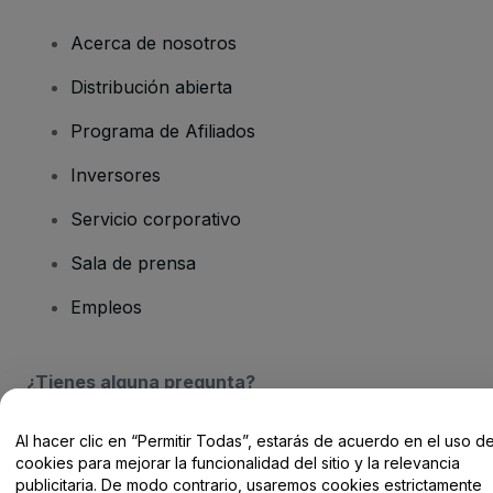
Acerca de nosotros
Distribución abierta
Programa de Afiliados
Inversores
Servicio corporativo
Sala de prensa
Empleos
¿Tienes alguna pregunta?
Centro de Ayuda / Contacto
Al hacer clic en “Permitir Todas”, estarás de acuerdo en el uso d
cookies para mejorar la funcionalidad del sitio y la relevancia
publicitaria. De modo contrario, usaremos cookies estrictamente