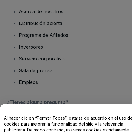
Acerca de nosotros
Distribución abierta
Programa de Afiliados
Inversores
Servicio corporativo
Sala de prensa
Empleos
¿Tienes alguna pregunta?
Centro de Ayuda / Contacto
Al hacer clic en “Permitir Todas”, estarás de acuerdo en el uso d
cookies para mejorar la funcionalidad del sitio y la relevancia
publicitaria. De modo contrario, usaremos cookies estrictamente