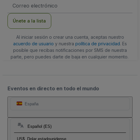
Dirección
de
correo
electrónico
Únete a la lista
Al iniciar sesión o crear una cuenta, aceptas nuestro
acuerdo de usuario
y nuestra
política de privacidad
. Es
posible que recibas notificaciones por SMS de nuestra
parte, pero puedes darte de baja en cualquier momento.
Eventos en directo en todo el mundo
España
Español (ES)
US$
Dolar estadounidense