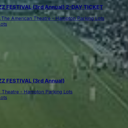
 FESTIVAL (3rd Annual) 2-DAY TICKET
.
The American Theatre - Hampton Parking Lots
ots
 FESTIVAL (3rd Annual)
 Theatre - Hampton Parking Lots
ots