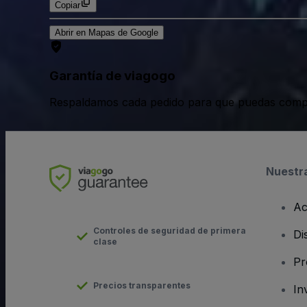
Copiar
Abrir en Mapas de Google
Garantía de viagogo
Respaldamos cada pedido para que puedas compr
Nuestr
Ac
Controles de seguridad de primera
Di
clase
Pr
Precios transparentes
In