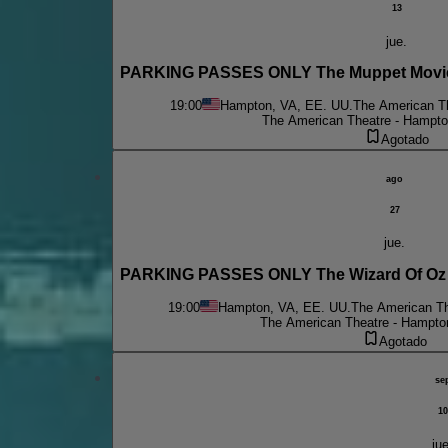
13
jue.
19:00
Hampton, VA, EE. UU.
The American Th
The American Theatre - Hampto
Agotado
ago
27
jue.
PARKING PASSES ONLY The Wizard Of Oz - 
19:00
Hampton, VA, EE. UU.
The American Th
The American Theatre - Hampton
Agotado
se
10
jue