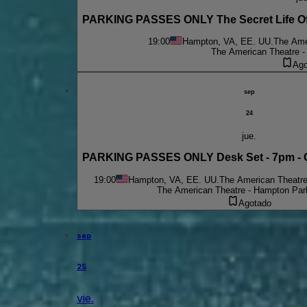
PARKING PASSES ONLY The Secret Life Of Wa
19:00
Hampton, VA, EE. UU.
The Ame
The American Theatre -
Ago
sep
24
jue.
PARKING PASSES ONLY Desk Set - 7pm - Cl
19:00
Hampton, VA, EE. UU.
The American Theatre
The American Theatre - Hampton Par
Agotado
sep
25
vie.