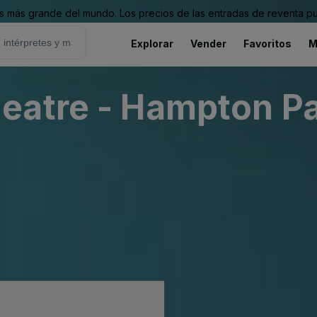
 más grande del mundo. Los precios de las entradas de reventa pu
Explorar
Vender
Favoritos
M
eatre - Hampton Pa