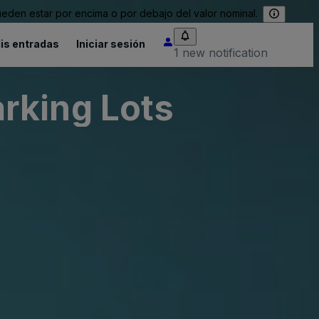
eden estar por encima o por debajo del valor nominal.
is entradas
Iniciar sesión
1 new notification
rking Lots