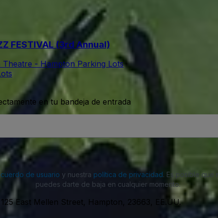
 FESTIVAL (3rd Annual)
 Theatre - Hampton Parking Lots
ots
rectamente en tu bandeja de entrada
acuerdo de usuario
y nuestra
política de privacidad
. Es posible que
puedes darte de baja en cualquier momento.
-
125 East Mellen Street, Hampton, 23663, EE.UU.