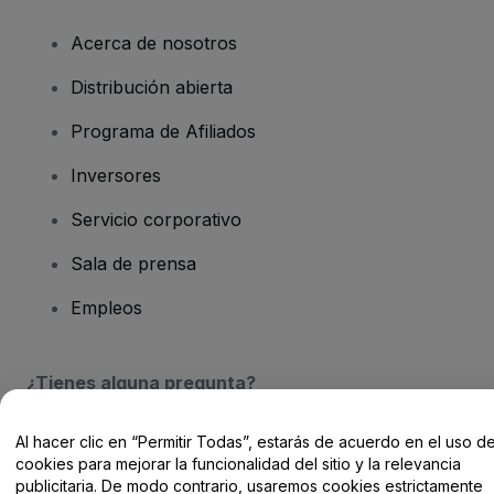
Acerca de nosotros
Distribución abierta
Programa de Afiliados
Inversores
Servicio corporativo
Sala de prensa
Empleos
¿Tienes alguna pregunta?
Centro de Ayuda / Contacto
Al hacer clic en “Permitir Todas”, estarás de acuerdo en el uso d
cookies para mejorar la funcionalidad del sitio y la relevancia
publicitaria. De modo contrario, usaremos cookies estrictamente