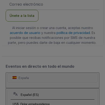
Dirección
de
correo
electrónico
Únete a la lista
Al iniciar sesión o crear una cuenta, aceptas nuestro
acuerdo de usuario
y nuestra
política de privacidad
. Es
posible que recibas notificaciones por SMS de nuestra
parte, pero puedes darte de baja en cualquier momento.
Eventos en directo en todo el mundo
España
Español (ES)
US$
Dolar estadounidense