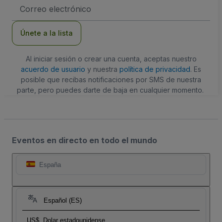
Dirección
de
correo
electrónico
Únete a la lista
Al iniciar sesión o crear una cuenta, aceptas nuestro
acuerdo de usuario
y nuestra
política de privacidad
. Es
posible que recibas notificaciones por SMS de nuestra
parte, pero puedes darte de baja en cualquier momento.
Eventos en directo en todo el mundo
España
Español (ES)
US$
Dolar estadounidense