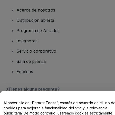
Acerca de nosotros
Distribución abierta
Programa de Afiliados
Inversores
Servicio corporativo
Sala de prensa
Empleos
¿Tienes alguna pregunta?
Centro de Ayuda / Contacto
Al hacer clic en “Permitir Todas”, estarás de acuerdo en el uso d
cookies para mejorar la funcionalidad del sitio y la relevancia
publicitaria. De modo contrario, usaremos cookies estrictamente