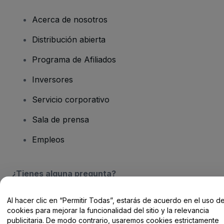
Acerca de nosotros
Distribución abierta
Programa de Afiliados
Inversores
Servicio corporativo
Sala de prensa
Empleos
¿Tienes alguna pregunta?
Centro de Ayuda / Contacto
Al hacer clic en “Permitir Todas”, estarás de acuerdo en el uso d
cookies para mejorar la funcionalidad del sitio y la relevancia
publicitaria. De modo contrario, usaremos cookies estrictamente