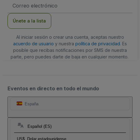
Dirección
de
correo
electrónico
Únete a la lista
Al iniciar sesión o crear una cuenta, aceptas nuestro
acuerdo de usuario
y nuestra
política de privacidad
. Es
posible que recibas notificaciones por SMS de nuestra
parte, pero puedes darte de baja en cualquier momento.
Eventos en directo en todo el mundo
España
Español (ES)
US$
Dolar estadounidense