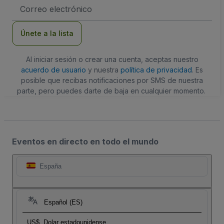
Dirección
de
correo
electrónico
Únete a la lista
Al iniciar sesión o crear una cuenta, aceptas nuestro
acuerdo de usuario
y nuestra
política de privacidad
. Es
posible que recibas notificaciones por SMS de nuestra
parte, pero puedes darte de baja en cualquier momento.
Eventos en directo en todo el mundo
España
Español (ES)
US$
Dolar estadounidense