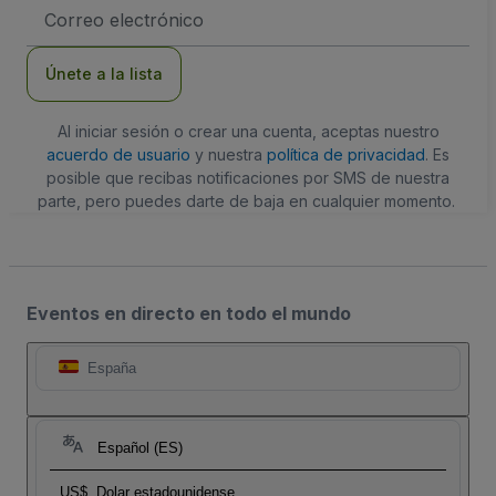
Dirección
de
correo
electrónico
Únete a la lista
Al iniciar sesión o crear una cuenta, aceptas nuestro
acuerdo de usuario
y nuestra
política de privacidad
. Es
posible que recibas notificaciones por SMS de nuestra
parte, pero puedes darte de baja en cualquier momento.
Eventos en directo en todo el mundo
España
Español (ES)
US$
Dolar estadounidense