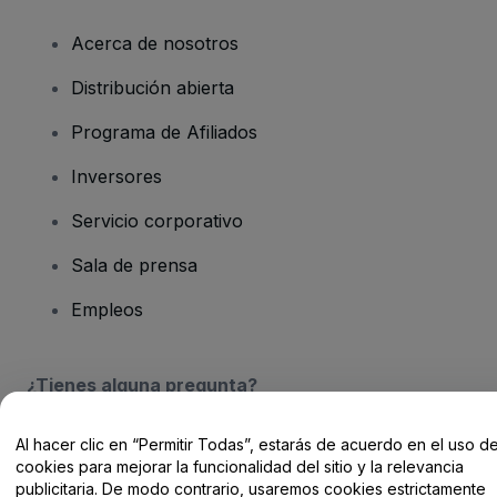
Acerca de nosotros
Distribución abierta
Programa de Afiliados
Inversores
Servicio corporativo
Sala de prensa
Empleos
¿Tienes alguna pregunta?
Centro de Ayuda / Contacto
Al hacer clic en “Permitir Todas”, estarás de acuerdo en el uso d
cookies para mejorar la funcionalidad del sitio y la relevancia
publicitaria. De modo contrario, usaremos cookies estrictamente