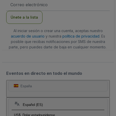
Dirección
de
correo
electrónico
Únete a la lista
Al iniciar sesión o crear una cuenta, aceptas nuestro
acuerdo de usuario
y nuestra
política de privacidad
. Es
posible que recibas notificaciones por SMS de nuestra
parte, pero puedes darte de baja en cualquier momento.
Eventos en directo en todo el mundo
España
Español (ES)
US$
Dolar estadounidense