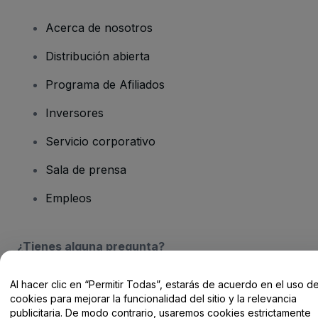
Acerca de nosotros
Distribución abierta
Programa de Afiliados
Inversores
Servicio corporativo
Sala de prensa
Empleos
¿Tienes alguna pregunta?
Centro de Ayuda / Contacto
Al hacer clic en “Permitir Todas”, estarás de acuerdo en el uso d
cookies para mejorar la funcionalidad del sitio y la relevancia
publicitaria. De modo contrario, usaremos cookies estrictamente