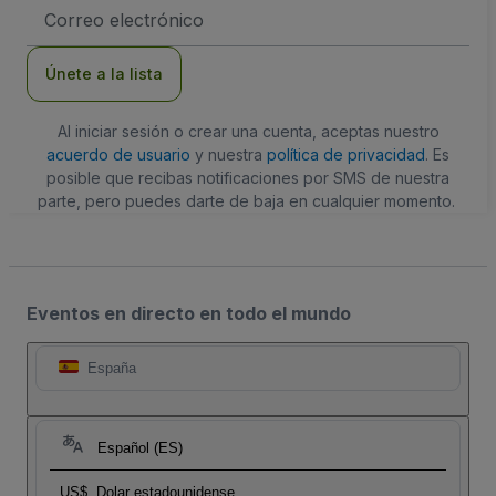
Dirección
de
correo
electrónico
Únete a la lista
Al iniciar sesión o crear una cuenta, aceptas nuestro
acuerdo de usuario
y nuestra
política de privacidad
. Es
posible que recibas notificaciones por SMS de nuestra
parte, pero puedes darte de baja en cualquier momento.
Eventos en directo en todo el mundo
España
Español (ES)
US$
Dolar estadounidense