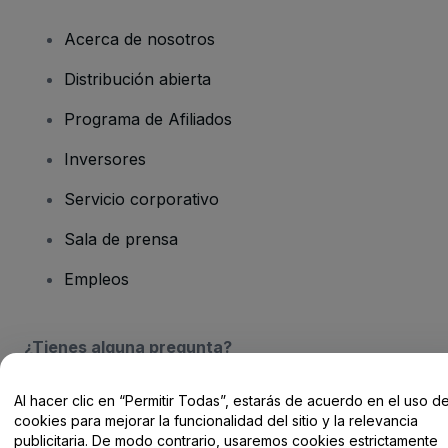
Acerca de nosotros
Distribución abierta
Programa de Afiliados
Inversores
Servicio corporativo
Sala de prensa
Empleos
¿Tienes alguna pregunta?
Centro de Ayuda / Contacto
Al hacer clic en “Permitir Todas”, estarás de acuerdo en el uso d
cookies para mejorar la funcionalidad del sitio y la relevancia
publicitaria. De modo contrario, usaremos cookies estrictamente