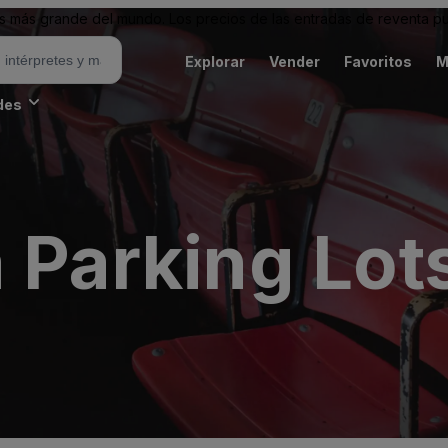
 más grande del mundo. Los precios de las entradas de reventa pu
Explorar
Vender
Favoritos
M
des
 Parking Lots