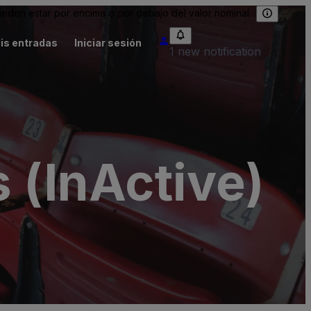
eden estar por encima o por debajo del valor nominal.
is entradas
Iniciar sesión
1 new notification
 (InActive)