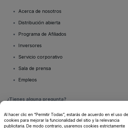
Acerca de nosotros
Distribución abierta
Programa de Afiliados
Inversores
Servicio corporativo
Sala de prensa
Empleos
¿Tienes alguna pregunta?
Centro de Ayuda / Contacto
Al hacer clic en “Permitir Todas”, estarás de acuerdo en el uso d
cookies para mejorar la funcionalidad del sitio y la relevancia
publicitaria. De modo contrario, usaremos cookies estrictamente