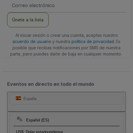
Dirección
de
correo
electrónico
Únete a la lista
Al iniciar sesión o crear una cuenta, aceptas nuestro
acuerdo de usuario
y nuestra
política de privacidad
. Es
posible que recibas notificaciones por SMS de nuestra
parte, pero puedes darte de baja en cualquier momento.
Eventos en directo en todo el mundo
España
Español (ES)
US$
Dolar estadounidense