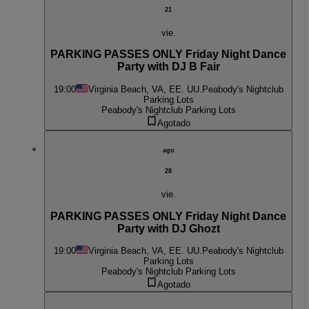
21
vie.
PARKING PASSES ONLY Friday Night Dance
Party with DJ B Fair
19:00
Virginia Beach, VA, EE. UU.
Peabody's Nightclub
Parking Lots
Peabody's Nightclub Parking Lots
Agotado
ago
28
vie.
PARKING PASSES ONLY Friday Night Dance
Party with DJ Ghozt
19:00
Virginia Beach, VA, EE. UU.
Peabody's Nightclub
Parking Lots
Peabody's Nightclub Parking Lots
Agotado