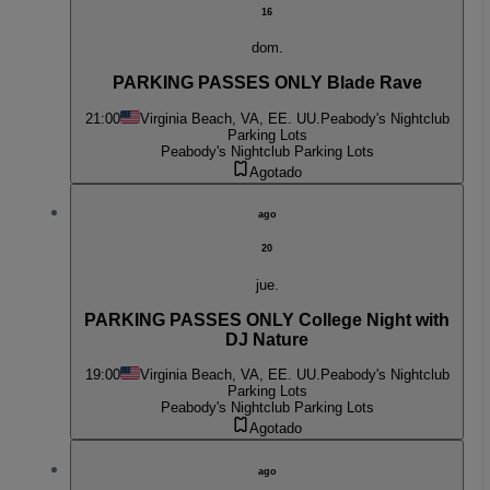
16
dom.
PARKING PASSES ONLY Blade Rave
21:00
Virginia Beach, VA, EE. UU.
Peabody's Nightclub
Parking Lots
Peabody's Nightclub Parking Lots
Agotado
ago
20
jue.
PARKING PASSES ONLY College Night with
DJ Nature
19:00
Virginia Beach, VA, EE. UU.
Peabody's Nightclub
Parking Lots
Peabody's Nightclub Parking Lots
Agotado
ago