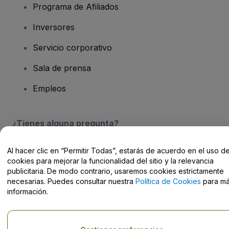
Programa de Afiliados
Inversores
Servicio corporativo
Sala de prensa
Empleos
¿Tienes alguna pregunta?
Centro de Ayuda / Contacto
Al hacer clic en “Permitir Todas”, estarás de acuerdo en el uso d
cookies para mejorar la funcionalidad del sitio y la relevancia
publicitaria. De modo contrario, usaremos cookies estrictamente
necesarias. Puedes consultar nuestra
Política de Cookies
para m
información.
Derechos reservados © viagogo Entertainment Inc 2026
Datos de
la Empresa
El uso de este sitio web constituye la aceptación de los
Términos y