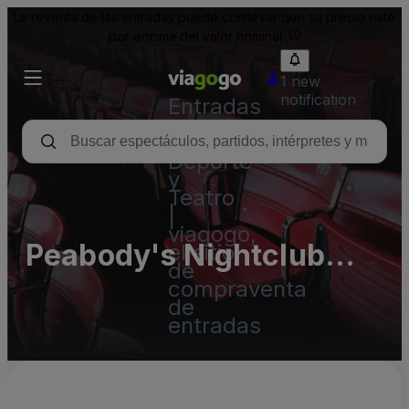
La reventa de las entradas puede conllevar que su precio esté
por encima del valor nominal.
1 new
notification
Entradas
para
Conciertos,
Deporte
y
Teatro
|
viagogo,
Peabody's Nightclub
el sitio
de
Parking Lots
compraventa
de
entradas