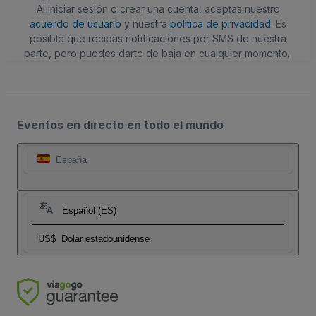
Al iniciar sesión o crear una cuenta, aceptas nuestro
acuerdo de usuario
y nuestra
política de privacidad
. Es
posible que recibas notificaciones por SMS de nuestra
parte, pero puedes darte de baja en cualquier momento.
Eventos en directo en todo el mundo
España
Español (ES)
US$
Dolar estadounidense