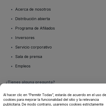
Acerca de nosotros
Distribución abierta
Programa de Afiliados
Inversores
Servicio corporativo
Sala de prensa
Empleos
¿Tienes alguna pregunta?
Centro de Ayuda / Contacto
Al hacer clic en “Permitir Todas”, estarás de acuerdo en el uso d
cookies para mejorar la funcionalidad del sitio y la relevancia
publicitaria. De modo contrario, usaremos cookies estrictamente