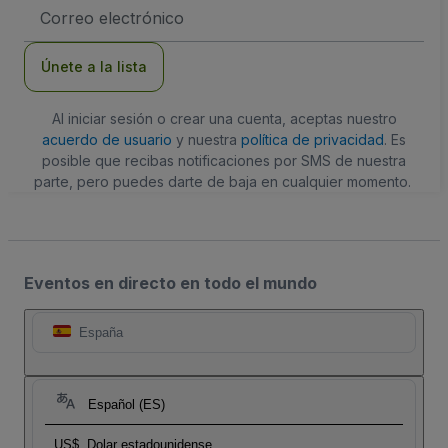
Dirección
de
correo
electrónico
Únete a la lista
Al iniciar sesión o crear una cuenta, aceptas nuestro
acuerdo de usuario
y nuestra
política de privacidad
. Es
posible que recibas notificaciones por SMS de nuestra
parte, pero puedes darte de baja en cualquier momento.
Eventos en directo en todo el mundo
España
Español (ES)
US$
Dolar estadounidense