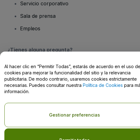
Servicio corporativo
Sala de prensa
Empleos
¿Tienes alguna pregunta?
Centro de Ayuda / Contacto
Al hacer clic en “Permitir Todas”, estarás de acuerdo en el uso d
cookies para mejorar la funcionalidad del sitio y la relevancia
publicitaria. De modo contrario, usaremos cookies estrictamente
necesarias. Puedes consultar nuestra
Política de Cookies
para m
información.
Derechos reservados © viagogo Entertainment Inc 2026
Datos de
la Empresa
El uso de este sitio web constituye la aceptación de los
Términos y
Gestionar preferencias
Condiciones
, de la
Política de Privacidad
, de la
Política de Cookies
y de la
Política de Privacidad para Móviles
No compartir mi información personal ni tus opciones de
privacidad