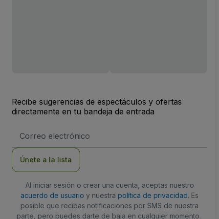
Recibe sugerencias de espectáculos y ofertas
directamente en tu bandeja de entrada
Dirección
de
correo
electrónico
Únete a la lista
Al iniciar sesión o crear una cuenta, aceptas nuestro
acuerdo de usuario
y nuestra
política de privacidad
. Es
posible que recibas notificaciones por SMS de nuestra
parte, pero puedes darte de baja en cualquier momento.