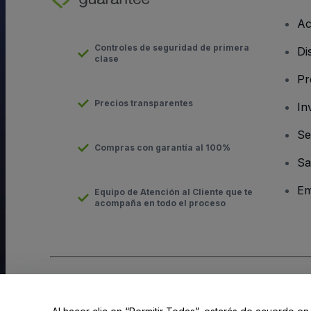
Ac
Controles de seguridad de primera
Di
clase
Pr
Precios transparentes
In
Se
Compras con garantía al 100%
Sa
Em
Equipo de Atención al Cliente que te
acompaña en todo el proceso
Derechos reservados © viagogo Entertainment Inc 2026
Datos
El uso de este sitio web constituye la aceptación de los
Términ