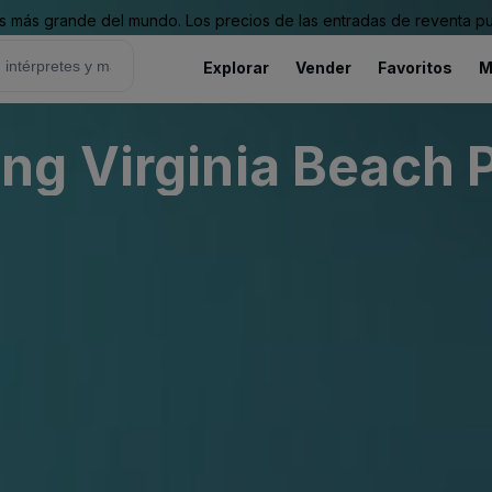
 más grande del mundo. Los precios de las entradas de reventa pu
Explorar
Vender
Favoritos
M
g Virginia Beach P