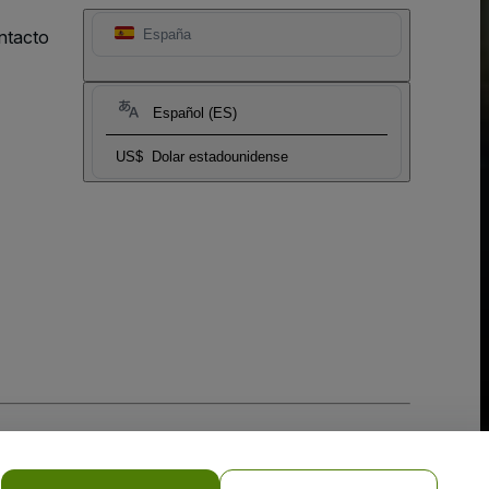
ntacto
España
Español (ES)
US$
Dolar estadounidense
 la
Política de Privacidad para Móviles