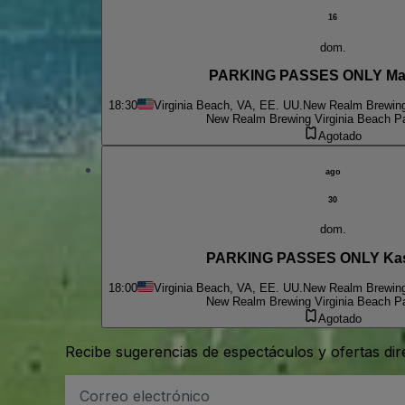
16
dom.
PARKING PASSES ONLY Ma
18:30
Virginia Beach, VA, EE. UU.
New Realm Brewing 
New Realm Brewing Virginia Beach Pa
Agotado
ago
30
dom.
PARKING PASSES ONLY Kas
18:00
Virginia Beach, VA, EE. UU.
New Realm Brewing 
New Realm Brewing Virginia Beach Pa
Agotado
Recibe sugerencias de espectáculos y ofertas di
Dirección
de