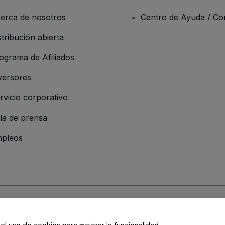
erca de nosotros
Centro de Ayuda / Co
stribución abierta
ograma de Afiliados
versores
rvicio corporativo
la de prensa
pleos
 de la Empresa
os y Condiciones
, de la
Política de Privacidad
, de la
Política de Cookies
y de