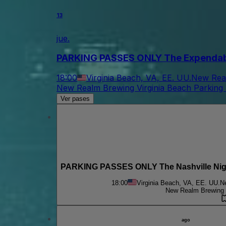
13
jue.
PARKING PASSES ONLY The Expenda
18:00
Virginia Beach, VA, EE. UU.
New Real
New Realm Brewing Virginia Beach Parking 
Ver pases
PARKING PASSES ONLY The Nashville Night
18:00
Virginia Beach, VA, EE. UU.
Ne
New Realm Brewing V
ago