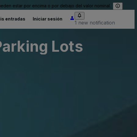
eden estar por encima o por debajo del valor nominal.
is entradas
Iniciar sesión
1 new notification
arking Lots