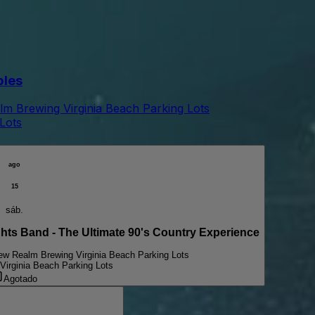
bles
m Brewing Virginia Beach Parking Lots
Lots
ago
15
sáb.
s Band - The Ultimate 90's Country Experience
w Realm Brewing Virginia Beach Parking Lots
irginia Beach Parking Lots
Agotado