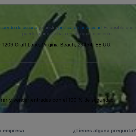
acuerdo de usuario
y nuestra
política de privacidad
. Es posible que
puedes darte de baja en cualquier momento.
-
1209 Craft Lane, Virginia Beach, 23454, EE.UU.
ar y vender entradas con el 100 % de seguridad.
a empresa
¿Tienes alguna pregunta?