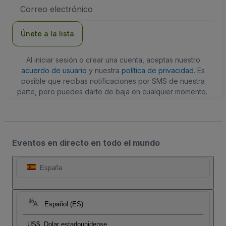
Dirección
de
correo
electrónico
Únete a la lista
Al iniciar sesión o crear una cuenta, aceptas nuestro
acuerdo de usuario
y nuestra
política de privacidad
. Es
posible que recibas notificaciones por SMS de nuestra
parte, pero puedes darte de baja en cualquier momento.
Eventos en directo en todo el mundo
España
Español (ES)
US$
Dolar estadounidense