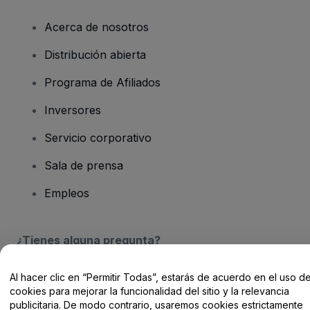
Acerca de nosotros
Distribución abierta
Programa de Afiliados
Inversores
Servicio corporativo
Sala de prensa
Empleos
¿Tienes alguna pregunta?
Centro de Ayuda / Contacto
Al hacer clic en “Permitir Todas”, estarás de acuerdo en el uso d
cookies para mejorar la funcionalidad del sitio y la relevancia
publicitaria. De modo contrario, usaremos cookies estrictamente