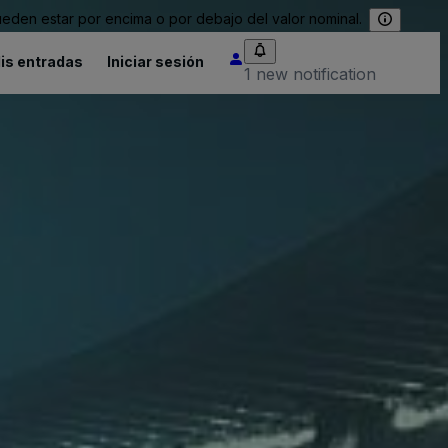
eden estar por encima o por debajo del valor nominal.
is entradas
Iniciar sesión
1 new notification