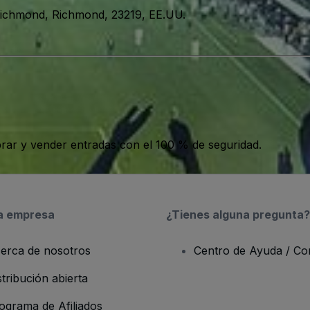
 Richmond, Richmond, 23219, EE.UU.
ar y vender entradas con el 100 % de seguridad.
a empresa
¿Tienes alguna pregunta?
erca de nosotros
Centro de Ayuda / Co
stribución abierta
ograma de Afiliados