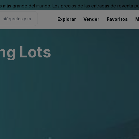
 más grande del mundo. Los precios de las entradas de reventa pu
Explorar
Vender
Favoritos
M
ng Lots