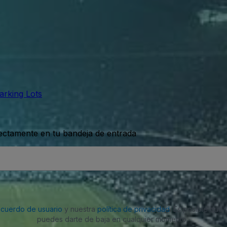
arking Lots
rectamente en tu bandeja de entrada
acuerdo de usuario
y nuestra
política de privacidad
. Es posible que
puedes darte de baja en cualquier momento.