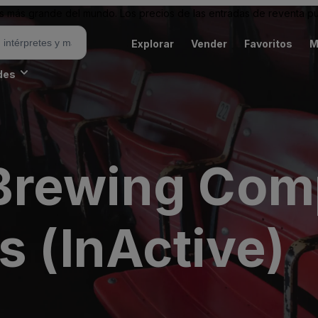
 más grande del mundo. Los precios de las entradas de reventa pu
Explorar
Vender
Favoritos
M
des
Brewing Co
s (InActive)