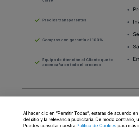
clase
Pr
Precios transparentes
In
Se
Compras con garantía al 100%
Sa
Em
Equipo de Atención al Cliente que te
acompaña en todo el proceso
Derechos reservados © viagogo Entertainment Inc 2026
Datos
El uso de este sitio web constituye la aceptación de los
Términ
Al hacer clic en “Permitir Todas”, estarás de acuerdo en
No compartir mi información personal ni tus opciones de priva
del sitio y la relevancia publicitaria. De modo contrario
Puedes consultar nuestra
Política de Cookies
para más i