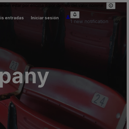
eden estar por encima o por debajo del valor nominal.
is entradas
Iniciar sesión
1 new notification
mpany