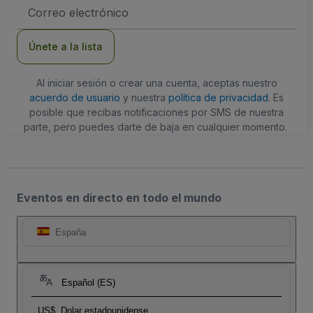
Dirección
de
correo
electrónico
Únete a la lista
Al iniciar sesión o crear una cuenta, aceptas nuestro
acuerdo de usuario
y nuestra
política de privacidad
. Es
posible que recibas notificaciones por SMS de nuestra
parte, pero puedes darte de baja en cualquier momento.
Eventos en directo en todo el mundo
España
Español (ES)
US$
Dolar estadounidense