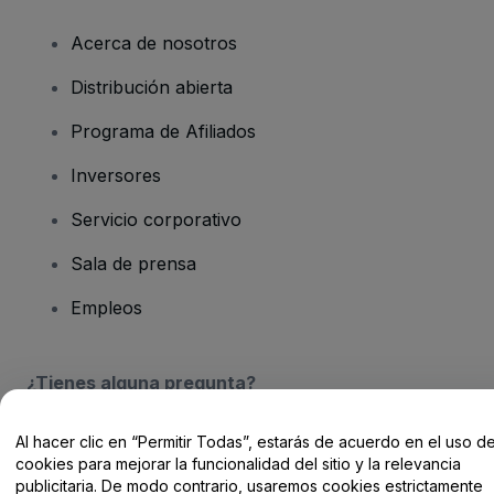
Acerca de nosotros
Distribución abierta
Programa de Afiliados
Inversores
Servicio corporativo
Sala de prensa
Empleos
¿Tienes alguna pregunta?
Centro de Ayuda / Contacto
Al hacer clic en “Permitir Todas”, estarás de acuerdo en el uso d
cookies para mejorar la funcionalidad del sitio y la relevancia
publicitaria. De modo contrario, usaremos cookies estrictamente