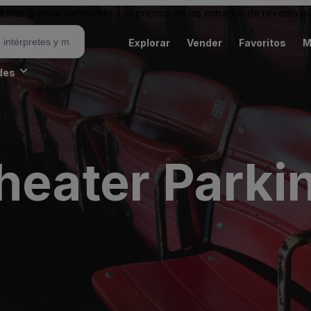
 más grande del mundo. Los precios de las entradas de reventa pu
Explorar
Vender
Favoritos
M
des
heater Parki