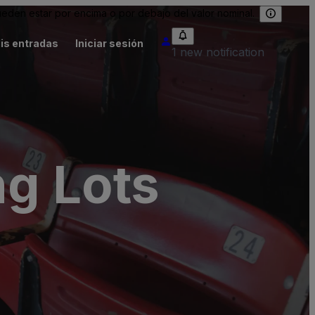
eden estar por encima o por debajo del valor nominal.
is entradas
Iniciar sesión
1 new notification
ng Lots