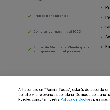
clase
Pr
Precios transparentes
In
Se
Compras con garantía al 100%
Sa
Em
Equipo de Atención al Cliente que te
acompaña en todo el proceso
Derechos reservados © viagogo Entertainment Inc 2026
Datos
El uso de este sitio web constituye la aceptación de los
Términ
Al hacer clic en “Permitir Todas”, estarás de acuerdo en
No compartir mi información personal ni tus opciones de priva
del sitio y la relevancia publicitaria. De modo contrario
Puedes consultar nuestra
Política de Cookies
para más i