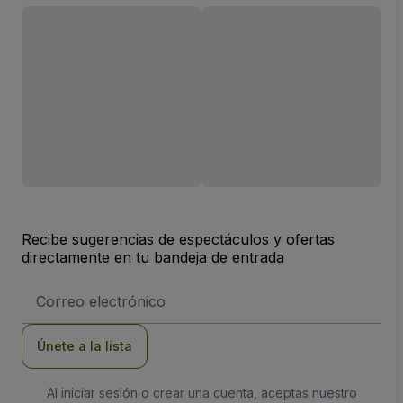
Recibe sugerencias de espectáculos y ofertas
directamente en tu bandeja de entrada
Dirección
de
correo
electrónico
Únete a la lista
Al iniciar sesión o crear una cuenta, aceptas nuestro