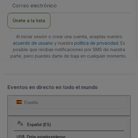
Dirección
de
correo
electrónico
Únete a la lista
Al iniciar sesión o crear una cuenta, aceptas nuestro
acuerdo de usuario
y nuestra
política de privacidad
. Es
posible que recibas notificaciones por SMS de nuestra
parte, pero puedes darte de baja en cualquier momento.
Eventos en directo en todo el mundo
España
Español (ES)
US$
Dolar estadounidense