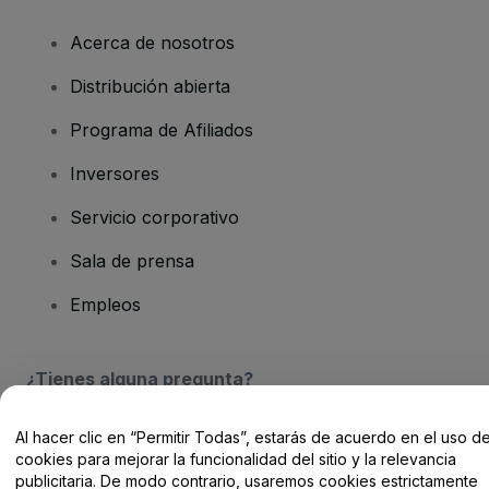
Acerca de nosotros
Distribución abierta
Programa de Afiliados
Inversores
Servicio corporativo
Sala de prensa
Empleos
¿Tienes alguna pregunta?
Centro de Ayuda / Contacto
Al hacer clic en “Permitir Todas”, estarás de acuerdo en el uso d
cookies para mejorar la funcionalidad del sitio y la relevancia
publicitaria. De modo contrario, usaremos cookies estrictamente